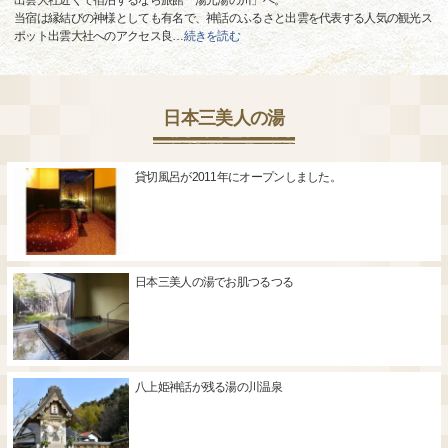
出雲大社近くで宿泊するなら旅館「湯元湯の川」へ。
当宿は縁結びの神様としても有名で、神話のふるさと出雲を代表する人気の観光ス
ポット出雲大社へのアクセス良
…
続きを読む
日本三美人の湯
貸切風呂が2011年にオープンしました。
日本三美人の湯でお肌つるつる
八上姫神話が残る湯の川温泉