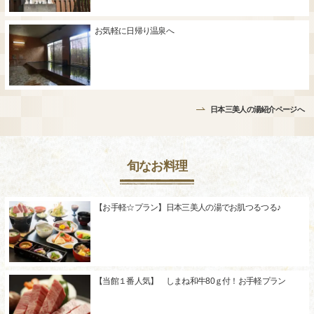
お気軽に日帰り温泉へ
日本三美人の湯紹介ページへ
旬なお料理
【お手軽☆プラン】日本三美人の湯でお肌つるつる♪
【当館１番人気】 しまね和牛80ｇ付！お手軽プラン