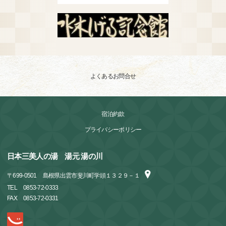
よくあるお問合せ
宿泊約款
プライバシーポリシー
日本三美人の湯 湯元 湯の川
〒
699-0501
島根県出雲市斐川町学頭１３２９－１
TEL
0853-72-0333
FAX
0853-72-0331