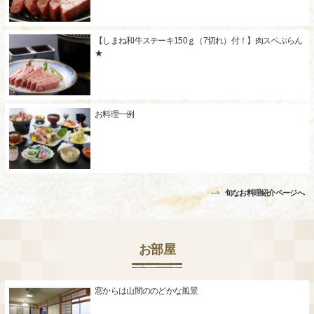
【しまね和牛ステーキ150ｇ（7切れ）付！】肉スペぷらん
★
お料理一例
旬なお料理紹介ページへ
お部屋
窓からは山間ののどかな風景