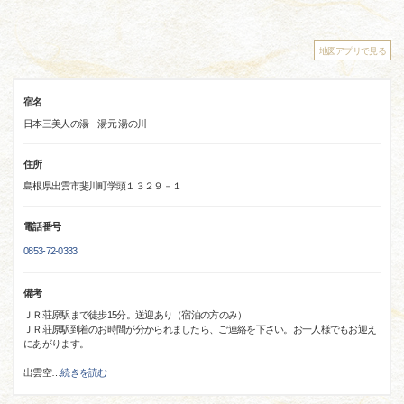
地図アプリで見る
宿名
日本三美人の湯 湯元 湯の川
住所
島根県出雲市斐川町学頭１３２９－１
電話番号
0853-72-0333
備考
ＪＲ荘原駅まで徒歩15分。送迎あり（宿泊の方のみ）
ＪＲ荘原駅到着のお時間が分かられましたら、ご連絡を下さい。お一人様でもお迎え
にあがります。
出雲空
…
続きを読む