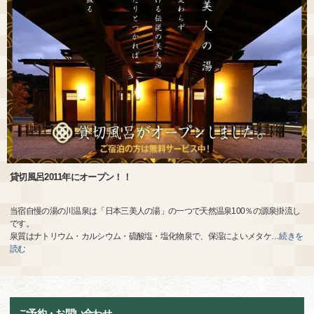
貸切風呂2011年にオープン！！
当宿自慢の湯の川温泉は「日本三美人の湯」の一つで天然温泉100％の源泉掛流し
です。
泉質はナトリウム・カルシウム・硫酸塩・塩化物泉で、保湿によいメタケ
…
続きを
読む
ご予約・お問い合わせ