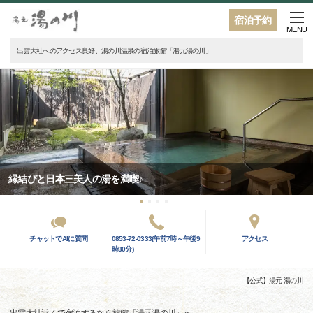
宿泊予約
MENU
出雲大社へのアクセス良好、湯の川温泉の宿泊旅館「湯元湯の川」
縁結びと日本三美人の湯を満喫♪
チャットでAIに質問
0853-72-0333(午前7時～午後9
アクセス
時30分)
【公式】湯元 湯の川