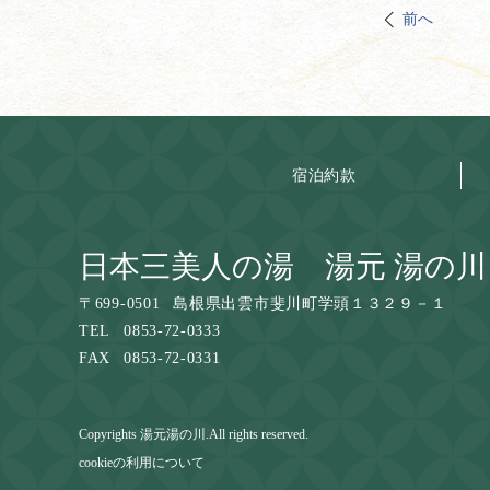
前へ
宿泊約款
日本三美人の湯 湯元 湯の川
〒
699-0501
島根県出雲市斐川町学頭１３２９－１
TEL
0853-72-0333
FAX
0853-72-0331
Copyrights 湯元湯の川.All rights reserved.
cookieの利用について