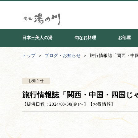
日本三美人の湯
旬なお料理
お部屋
トップ
ブログ・お知らせ
旅行情報誌「関西・中
お知らせ
旅行情報誌「関西・中国・四国じ
【提供日程：
2024/08/30(金)
〜】
【
お得情報
】