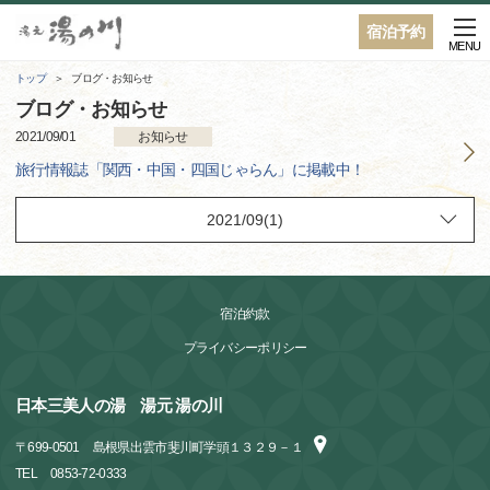
宿泊予約
MENU
トップ
ブログ・お知らせ
ブログ・お知らせ
2021/09/01
お知らせ
旅行情報誌「関西・中国・四国じゃらん」に掲載中！
宿泊約款
プライバシーポリシー
日本三美人の湯 湯元 湯の川
〒
699-0501
島根県出雲市斐川町学頭１３２９－１
TEL
0853-72-0333