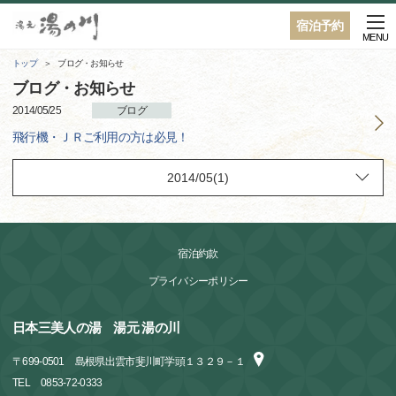
宿泊予約
MENU
トップ
ブログ・お知らせ
ブログ・お知らせ
2014/05/25
ブログ
飛行機・ＪＲご利用の方は必見！
宿泊約款
プライバシーポリシー
日本三美人の湯 湯元 湯の川
〒
699-0501
島根県出雲市斐川町学頭１３２９－１
TEL
0853-72-0333