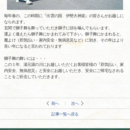
毎年春の、この時期に『出雲の国 伊勢大神楽』の皆さんがお越しに
なられます。
玄関で獅子舞を舞っていただき獅子に頭を噛んでもらいます。
運よく逢えたら獅子舞にかまれてみて下さい。獅子舞にかまれると、
魔よけ（邪気払い・家内安全・無病息災など）に効き、その年はより
良い年になると言われております
獅子舞の舞いには・・・
この１年、湯元湯の川にお越しいただくお客様皆様の『邪気払い、家
内安全、無病息災』と安全にお越しいただき、安全にご帰宅なされる
ことをご祈念していただきます。
前へ
次へ
記事一覧へ戻る