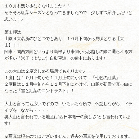
１０月も残り少なくなりました＾＾
そろそろ紅葉シーズンとなってきましたので、少しずつ紹介したいと
思います♪
第１弾は・・・・
山陰４大名所のひとつでもあり、１０月下旬から見頃となる【大
山】！！
関東・関西方面というより島根より東側からお越しの際に通られる方
が多い「米子（よなご）自動車道」の途中にあります♪
この大山は２度楽しめる場所でもあります♪
１度目は１０月下旬から１１月上旬にかけて、『七色の紅葉』！
２度目は１１月中旬から１１月下旬にかけて、山脈が初雪で真っ白に
なった『雪と紅葉のコントラスト』！
大山と言っても広いですので、いろいろな所で、休憩しながら、ドラ
イブをしながら・・・・
奥大山と言われている地区は“西日本随一の美しさ”とも言われていま
す♪
※写真は現在のではございません。過去の写真を使用しております。