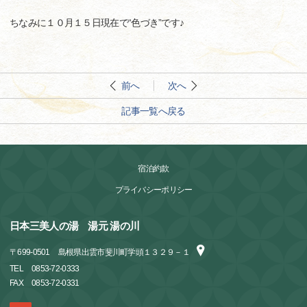
ちなみに１０月１５日現在で“色づき”です♪
前へ
次へ
記事一覧へ戻る
宿泊約款
プライバシーポリシー
日本三美人の湯 湯元 湯の川
〒
699-0501
島根県出雲市斐川町学頭１３２９－１
TEL
0853-72-0333
FAX
0853-72-0331