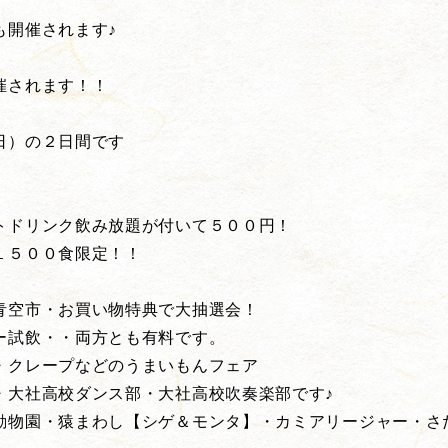
も開催されます♪
催されます！！
日）の２日間です
トドリンク飲み放題が付いて５００円！
１５００食限定！！
青空市・お買い物特典で大抽選会！
ー試飲・・両方とも有料です。
・クレープなどのうまいもんフェア
・大社高校ダンス部・大社高校吹奏楽部です♪
動物園・猿まわし【シゲ＆モンタ】・カミアリージャー・さ