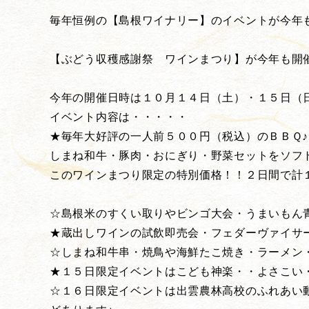
毎年恒例の【島根ワイナリー】のイベントが今年
【ぶどう収穫感謝祭 ワインまつり】が今年も開
今年の開催日時は１０月１４日（土）・１５日（
イベント内容は・・・・・
★毎年大好評の一人前５００円（税込）のＢＢＱ♪
しまね和牛・豚肉・おにぎり・野菜セットをソフ
このワインまつり限定の特別価格！！２日間で計
☆島根米のすくい取りやビンゴ大会・うまいもん
★蔵出しワインの試飲即売会・フェダーヴァイサ
☆しまね和牛串・焼鳥や海鮮たこ焼き・ラーメン
★１５日限定イベントはこども神楽・・よさこい
☆１６日限定イベントは出雲農林高校のふれあい